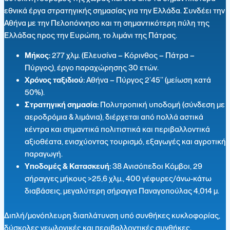
εθνικά έργα στρατηγικής σημασίας για την Ελλάδα. Συνδέει την
Αθήνα με την Πελοπόννησο και τη σημαντικότερη πύλη της
Ελλάδας προς την Ευρώπη, το λιμάνι της Πάτρας.
Μήκος:
277 χλμ. (Ελευσίνα – Κόρινθος – Πάτρα –
Πύργος), έργο παραχώρησης 30 ετών.
Χρόνος ταξιδιού:
Αθήνα – Πύργος 2’45’’ (μείωση κατά
50%).
Στρατηγική σημασία:
Πολυτροπική υποδομή (σύνδεση με
αεροδρόμια & λιμάνια), διέρχεται από πολλά αστικά
κέντρα και σημαντικά πολιτιστικά και περιβαλλοντικά
αξιοθέατα, ενισχύοντας τουρισμό, εξαγωγές και αγροτική
παραγωγή.
Υποδομές & Κατασκευή:
38 Ανισόπεδοι Κόμβοι, 29
σήραγγες μήκους >25,6 χλμ., 400 γέφυρες/άνω-κάτω
διαβάσεις, μεγαλύτερη σήραγγα Παναγοπούλας 4,014 μ.
Διπλή/μονόπλευρη διαπλάτυνση υπό συνθήκες κυκλοφορίας,
δύσκολες γεωλογικές και περιβαλλοντικές συνθήκες.