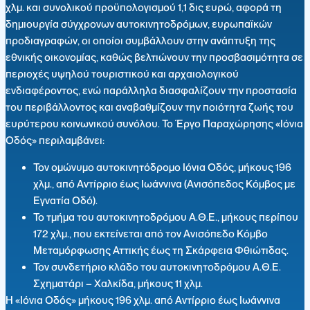
χλμ. και συνολικού προϋπολογισμού 1,1 δις ευρώ, αφορά τη
δημιουργία σύγχρονων αυτοκινητοδρόμων, ευρωπαϊκών
προδιαγραφών, οι οποίοι συμβάλλουν στην ανάπτυξη της
εθνικής οικονομίας, καθώς βελτιώνουν την προσβασιμότητα σε
περιοχές υψηλού τουριστικού και αρχαιολογικού
ενδιαφέροντος, ενώ παράλληλα διασφαλίζουν την προστασία
του περιβάλλοντος και αναβαθμίζουν την ποιότητα ζωής του
ευρύτερου κοινωνικού συνόλου. Το Έργο Παραχώρησης «Ιόνια
Οδός» περιλαμβάνει:
Τον ομώνυμο αυτοκινητόδρομο Ιόνια Οδός, μήκους 196
χλμ., από Αντίρριο έως Ιωάννινα (Ανισόπεδος Κόμβος με
Εγνατία Οδό).
Το τμήμα του αυτοκινητοδρόμου Α.Θ.Ε., μήκους περίπου
172 χλμ., που εκτείνεται από τον Ανισόπεδο Κόμβο
Μεταμόρφωσης Αττικής έως τη Σκάρφεια Φθιώτιδας.
Τον συνδετήριο κλάδο του αυτοκινητοδρόμου Α.Θ.Ε.
Σχηματάρι – Χαλκίδα, μήκους 11 χλμ.
H «Ιόνια Οδός» μήκους 196 χλμ. από Αντίρριο έως Ιωάννινα