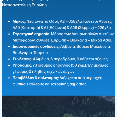
Νοτιοανατολική Ευρώπη.
Μήκος:
Νέα Εγνατία Οδός Α2 = 658χλμ, Κάθετοι Άξονες
Α29 (Καστοριά) & Α1 (Εύζωνοι) & Α25 (Σέρρες) = 225χλμ
Στρατηγική σημασία:
Μέρος των Διευρωπαϊκών Δικτύων
Μεταφορών, συνδέει Ευρώπη – Βαλκάνια – Μικρά Ασία.
Διασυνοριακές συνδέσεις:
Αλβανία, Βόρεια Μακεδονία,
Βουλγαρία, Τουρκία
Συνδέσεις:
4 λιμάνια, 6 αεροδρόμια, 9 κάθετοι άξονες.
Υποδομές:
73 δίδυμες σήραγγες (50 χλμ.), 177 μεγάλες
γέφυρες & πλήθος τεχνικών έργων.
Περιβάλλον & πολιτισμός:
Διέρχεται από περιοχές
φυσικού κάλλους και ιστορικής σημασίας.