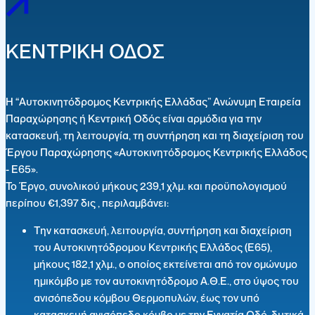
ΚΕΝΤΡΙΚΗ ΟΔΟΣ
H “Αυτοκινητόδρομος Κεντρικής Ελλάδας” Ανώνυμη Εταιρεία
Παραχώρησης ή Κεντρική Οδός είναι αρμόδια για την
κατασκευή, τη λειτουργία, τη συντήρηση και τη διαχείριση του
Έργου Παραχώρησης «Αυτοκινητόδρομος Κεντρικής Ελλάδος
- Ε65».
Το Έργο, συνολικού μήκους 239,1 χλμ. και προϋπολογισμού
περίπου €1,397 δις , περιλαμβάνει:
Την κατασκευή, λειτουργία, συντήρηση και διαχείριση
του Αυτοκινητόδρομου Κεντρικής Ελλάδος (Ε65),
μήκους 182,1 χλμ., ο οποίος εκτείνεται από τον ομώνυμο
ημικόμβο με τον αυτοκινητόδρομο Α.Θ.Ε., στο ύψος του
ανισόπεδου κόμβου Θερμοπυλών, έως τον υπό
κατασκευή ανισόπεδο κόμβο με την Εγνατία Οδό, δυτικά