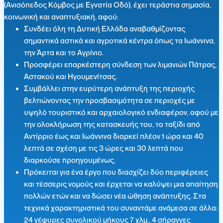
(Ανισόπεδος Κόμβος με Εγνατία Οδό), έχει τεράστια σημασία,
κοινωνική και αναπτυξιακή, αφού:
Συνδέει όλη τη Δυτική Ελλάδα αναβαθμίζοντας
σημαντικά αστικά και αγροτικά κέντρα όπως τα Ιωάννινα,
την Άρτα και το Αγρίνιο.
Προσφέρει επαρκέστερη σύνδεση των λιμανιών Πάτρας,
Αστακού και Ηγουμενίτσας.
Συμβάλλει στην ευρύτερη ανάπτυξη της περιοχής
βελτιώνοντας την προσβασιμότητα σε περιοχές με
υψηλό τουριστικό και αρχαιολογικό ενδιαφέρον, αφού με
την ολοκλήρωση της κατασκευής του, το ταξίδι από
Αντίρριο έως και Ιωάννινα διαρκεί πλέον 1 ώρα και 40
λεπτά σε σχέση με τις 3 ώρες και 30 λεπτά που
διαρκούσε προηγουμένως.
Πρόκειται για ένα έργο που διασχίζει δύο περιφέρειες
και τέσσερις νομούς και έρχεται να καλύψει μια απαίτηση
πολλών ετών και να δώσει νέα ώθηση ανάπτυξης. Στα
τεχνικά χαρακτηριστικά του συναντάμε ανάμεσα σε άλλα:
24 γέφυρες συνολικού μήκους 7 χλμ., 4 σήραγγες