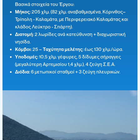
Βασικά στοιχεία του Έργου:
Μήκος:
205 χλμ. (82 χλμ. αναβαθμισμένα, Κόρινθος–
Τρίπολη - Καλαμάτα, με Περιφερειακό Καλαμάτας και
κλάδος Λεύκτρο - Σπάρτη).
Διατομή:
2 λωρίδες ανά κατεύθυνση + διαχωριστική
νησίδα.
Κόμβοι:
25 –
Ταχύτητα μελέτης:
έως 130 χλμ./ώρα.
Υποδομές:
10,5 χλμ. γέφυρες, 5 δίδυμες σήραγγες
(μεγαλύτερη Αρτεμισίου 1,4 χλμ.), 4 ζεύγη Σ.Ε.Α.
Διόδια:
6 μετωπικοί σταθμοί + 3 ζεύγη πλευρικών.